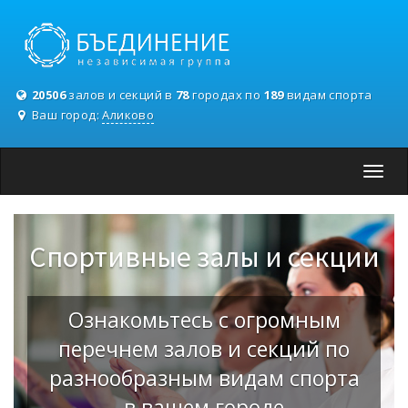
20506
залов и секций в
78
городах по
189
видам спорта
Ваш город:
Аликово
Toggl
navig
Спортивные залы и секции
Ознакомьтесь с огромным
перечнем залов и секций по
разнообразным видам спорта
в вашем городе